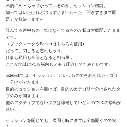
私的にめっちゃ助かっているのが、セッション機能。
知ってはいたけれど治らずじまいだった「開きすぎタブ問
題」が解決します
⭐︎
読んでる途中もの・気になってるものが私は大概開いたまま
です。
（ブックマークやPocketはもちろん使用）
だって、閉じると忘れちゃう。
仕事も私用も全部となると相当量
…
これが地味にPCも脳内もメモリ圧迫してたみたいです。
Sidekickでは、セッション、というものでそれぞれカテゴリ
ー分けができます。
目的のセッションを開けば、目的のカテゴリー分けされたタ
ブのみが開きます。
他のアクティブでないタブは稼働していないのでPCの挙動が
速い。
セッションを閉じても、次開く時にタブは全部開くので安