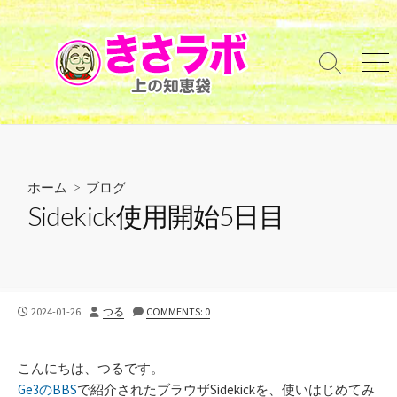
コ
ン
テ
検
メ
ン
索
ニ
ツ
切
ュ
へ
り
ー
替
ス
え
キ
ッ
ホーム
>
ブログ
プ
Sidekick使用開始5日目
公
投
2024-01-26
つる
COMMENTS: 0
開
稿
日
者
こんにちは、つるです。
Ge3のBBS
で紹介されたブラウザSidekickを、使いはじめてみ