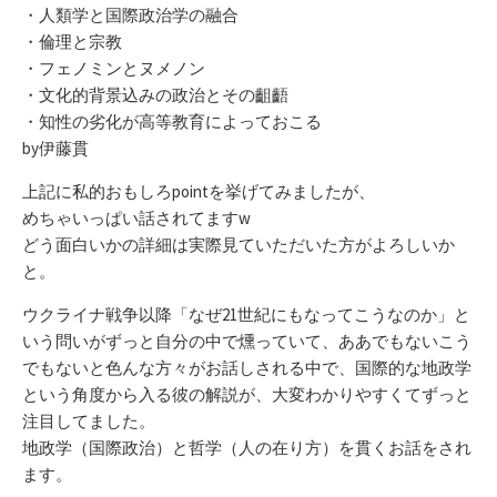
・人類学と国際政治学の融合
・倫理と宗教
・フェノミンとヌメノン
・文化的背景込みの政治とその齟齬
・知性の劣化が高等教育によっておこる
by伊藤貫
上記に私的おもしろpointを挙げてみましたが、
めちゃいっぱい話されてますw
どう面白いかの詳細は実際見ていただいた方がよろしいか
と。
ウクライナ戦争以降「なぜ21世紀にもなってこうなのか」と
いう問いがずっと自分の中で燻っていて、ああでもないこう
でもないと色んな方々がお話しされる中で、国際的な地政学
という角度から入る彼の解説が、大変わかりやすくてずっと
注目してました。
地政学（国際政治）と哲学（人の在り方）を貫くお話をされ
ます。