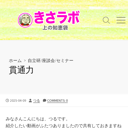
コ
ン
テ
検
メ
ン
索
ニ
ツ
切
ュ
へ
り
ー
替
ス
え
キ
ッ
ホーム
>
自立研/座談会/セミナー
プ
貫通力
公
投
2025-04-09
つる
COMMENTS: 0
開
稿
日
者
みなさんこんにちは、つるです。
紹介したい動画がふたつありましたので共有しておきますね