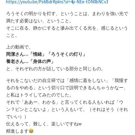
https://youtu.be/Ps6BdrRplns?si=4p-NEe-tON0bNCv3
ろうそくの明かりを灯す、ということは、まわりを強い光で
満たす必要はない、ということ。
そこに在る、静かにすると滲み出てくる光を、感じるという
こと。
上の動画で、
岡潔さん…「情緒」「ろうそくの灯り」
養老さん…「身体の声」
と、それぞれの方が話している部分と同じもの。
それをこないだの自立研では「感情に蓋をしない」「我慢す
るのをやめる」という切り口で説明できるんちゃうかなー、
と私はトライしてみたのでした。
それで「ああー、わかる」と言ってくれる人もいれば「ウ
ン？ピンとこないよ」という人もいて。（それはそう（それ
でいい））
伝えるって、難しく、楽しいですねw
精進します