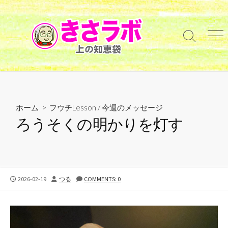
コ
ン
テ
検
メ
ン
索
ニ
ツ
切
ュ
へ
り
ー
替
ス
え
キ
ッ
ホーム
>
フウチLesson
/
今週のメッセージ
プ
ろうそくの明かりを灯す
公
投
2026-02-19
つる
COMMENTS: 0
開
稿
日
者