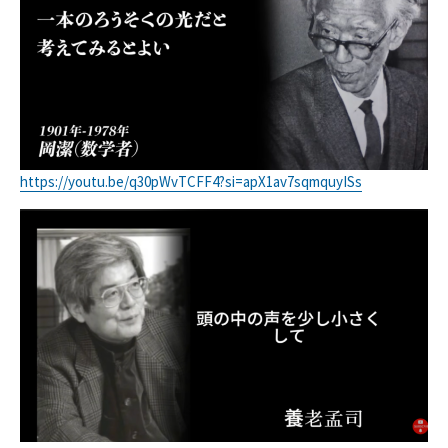
https://youtu.be/q30pWvTCFF4?si=apX1av7sqmquyISs