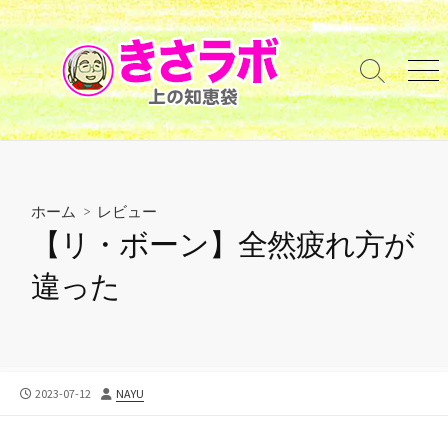
コ
ン
テ
検
メ
ン
索
ニ
ツ
切
ュ
へ
り
ー
替
ス
え
キ
ッ
ホーム
>
レビュー
プ
【リ・ボーン】全然疲れ方が
違った
公
投
2023-07-12
NAYU
開
稿
日
者