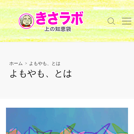
コ
ン
テ
検
メ
ン
索
ニ
ツ
切
ュ
へ
り
ー
替
ス
え
キ
ッ
ホーム
> よもやも、とは
プ
よもやも、とは